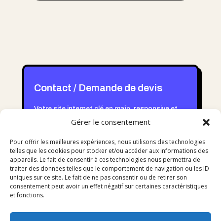
Contact / Demande de devis
Votre site internet clé en main, responsive et
sécurisé, conçu sous WordPress avec Divi.
Gérer le consentement
Pour offrir les meilleures expériences, nous utilisons des technologies
telles que les cookies pour stocker et/ou accéder aux informations des
DISCUTIONS-EN!
appareils. Le fait de consentir à ces technologies nous permettra de
traiter des données telles que le comportement de navigation ou les ID
uniques sur ce site. Le fait de ne pas consentir ou de retirer son
consentement peut avoir un effet négatif sur certaines caractéristiques
et fonctions.
Mentions légales
- CGU -
Cookies